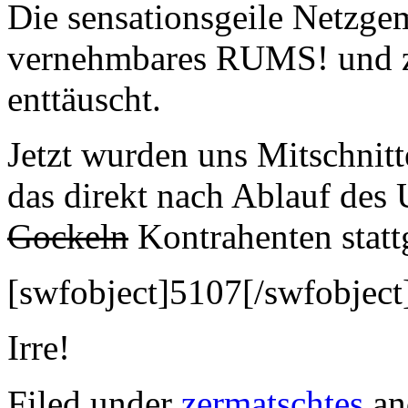
Die sensationsgeile Netzgem
vernehmbares RUMS! und ze
enttäuscht.
Jetzt wurden uns Mitschnitte
das direkt nach Ablauf des
Gockeln
Kontrahenten statt
[swfobject]5107[/swfobject
Irre!
Filed under
zermatschtes
an