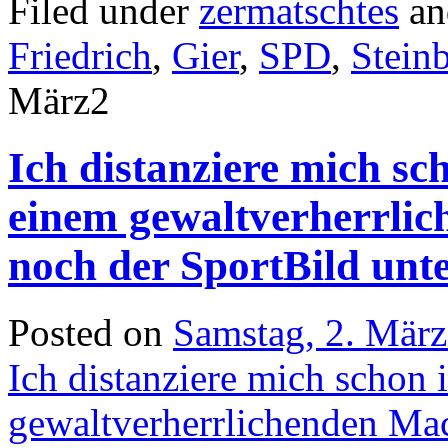
Filed under
zermatschtes
an
Friedrich
,
Gier
,
SPD
,
Stein
März
2
Ich distanziere mich sc
einem gewaltverherrli
noch der SportBild unt
Posted on
Samstag, 2. Mär
Ich distanziere mich schon 
gewaltverherrlichenden Ma