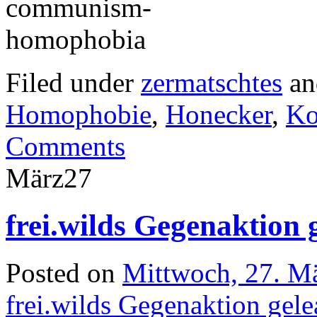
Filed under
zermatschtes
an
Homophobie
,
Honecker
,
Ko
Comments
März
27
frei.wilds Gegenaktion 
Posted on
Mittwoch, 27. M
frei.wilds Gegenaktion gele