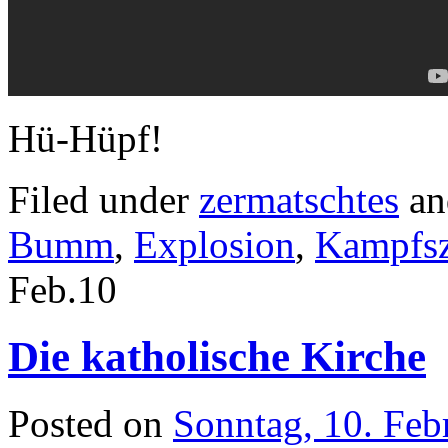
Hü-Hüpf!
Filed under
zermatschtes
an
Bumm
,
Explosion
,
Kampfs
Feb.
10
Die katholische Kirche
Posted on
Sonntag, 10. Feb