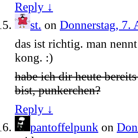
Reply ↓
st.
on
Donnerstag, 7. 
das ist richtig. man nenn
kong. :)
habe ich dir heute bereits
bist, punkerchen?
Reply ↓
pantoffelpunk
on
Donn