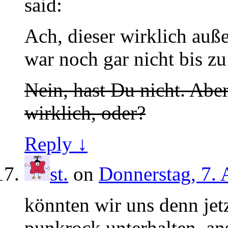
said:
Ach, dieser wirklich auß
war noch gar nicht bis z
Nein, hast Du nicht. Aber
wirklich, oder?
Reply ↓
st.
on
Donnerstag, 7. 
könnten wir uns denn jetz
punkrock unterhalten, ans