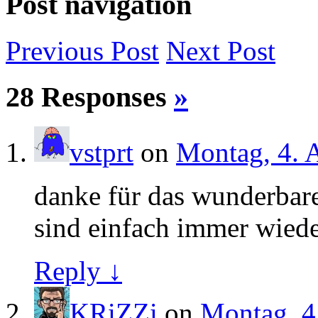
Post navigation
Previous
Post
Next
Post
28 Responses
»
vstprt
on
Montag, 4. 
danke für das wunderbar
sind einfach immer wieder
Reply ↓
KRiZZi
on
Montag, 4