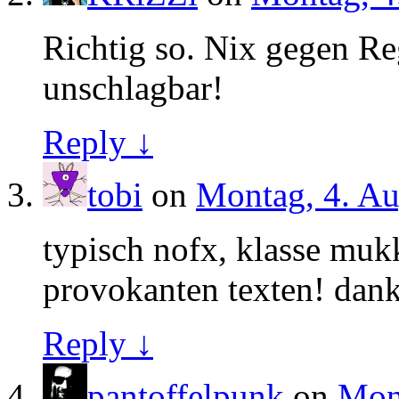
Richtig so. Nix gegen Re
unschlagbar!
Reply ↓
tobi
on
Montag, 4. Au
typisch nofx, klasse mukk
provokanten texten! dank
Reply ↓
pantoffelpunk
on
Mont