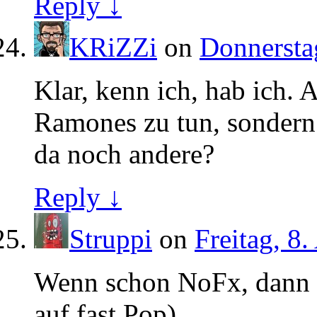
Reply ↓
KRiZZi
on
Donnersta
Klar, kenn ich, hab ich. 
Ramones zu tun, sondern
da noch andere?
Reply ↓
Struppi
on
Freitag, 8
Wenn schon NoFx, dann v
auf fast Pop)