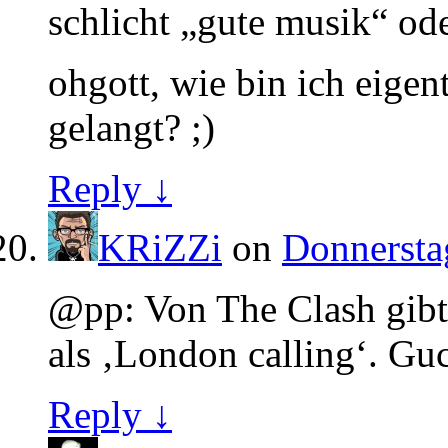
schlicht „gute musik“ od
ohgott, wie bin ich eigent
gelangt? ;)
Reply ↓
KRiZZi
on
Donnersta
@pp: Von The Clash gibt’
als ‚London calling‘. Gu
Reply ↓