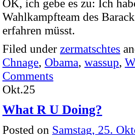
OK, ich gebe es zu: Ich ha
Wahlkampfteam des Barack O
erfahren müsst.
Filed under
zermatschtes
an
Chnage
,
Obama
,
wassup
,
W
Comments
Okt.
25
What R U Doing?
Posted on
Samstag, 25. Ok