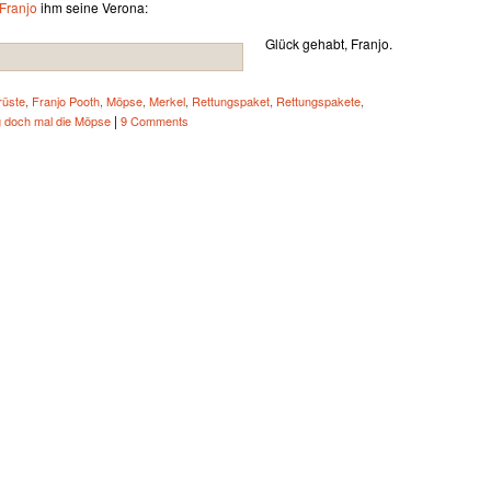
Franjo
ihm seine Verona:
Glück gehabt, Franjo.
rüste
,
Franjo Pooth
,
Möpse
,
Merkel
,
Rettungspaket
,
Rettungspakete
,
|
g doch mal die Möpse
9 Comments