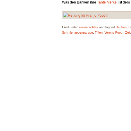
Was den Banken ihre
Tante Merkel
ist dem
Filed under
zermatschtes
and tagged
Banken
,
B
Schmierlappenparade
,
Titten
,
Verona Pooth
,
Zei