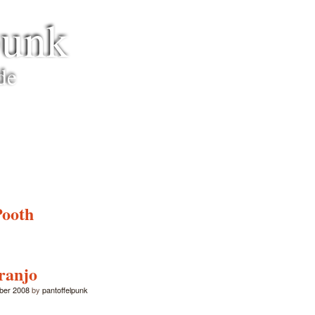
punk
de
Pooth
ranjo
ober 2008
by
pantoffelpunk