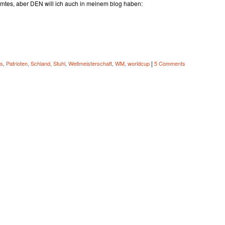
rmtes, aber DEN will ich auch in meinem blog haben:
|
is
,
Patrioten
,
Schland
,
Stuhl
,
Weltmeisterschaft
,
WM
,
worldcup
5 Comments