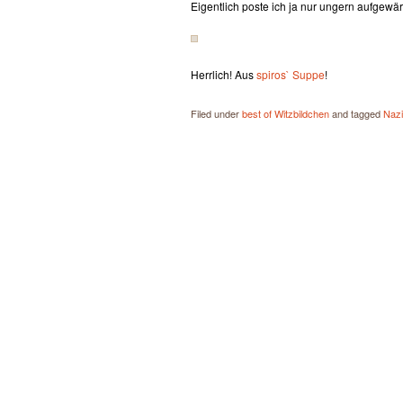
Eigentlich poste ich ja nur ungern aufgewä
Herrlich! Aus
spiros` Suppe
!
Filed under
best of Witzbildchen
and tagged
Naz