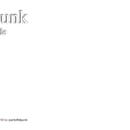
punk
de
010
by
pantoffelpunk