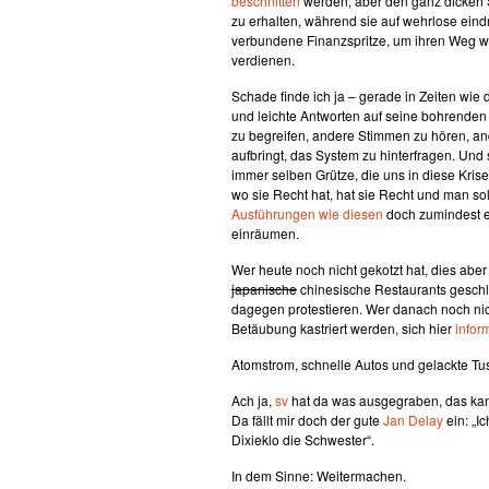
beschnitten
werden, aber den ganz dicken S
zu erhalten, während sie auf wehrlose ein
verbundene Finanzspritze, um ihren Weg we
verdienen.
Schade finde ich ja – gerade in Zeiten wie 
und leichte Antworten auf seine bohrenden 
zu begreifen, andere Stimmen zu hören, an
aufbringt, das System zu hinterfragen. Und 
immer selben Grütze, die uns in diese Kri
wo sie Recht hat, hat sie Recht und man sol
Ausführungen wie diesen
doch zumindest ei
einräumen.
Wer heute noch nicht gekotzt hat, dies ab
japanische
chinesische Restaurants geschl
dagegen protestieren. Wer danach noch ni
Betäubung kastriert werden, sich hier
infor
Atomstrom, schnelle Autos und gelackte Tu
Ach ja,
sv
hat da was ausgegraben, das ka
Da fällt mir doch der gute
Jan Delay
ein: „I
Dixieklo die Schwester“.
In dem Sinne: Weitermachen.