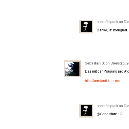
pantoffelpunk
on
Die
Danke, ist korrigiert.
Sebastian S.
on
Dienstag, 2
Das mit der Prägung pro At
http://kernkraft-kids.de/
pantoffelpunk
on
Die
@Sebastian: LOL!