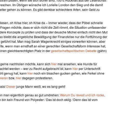
trahl pissen, wenn sie sich sicher sind, 100% Rückhalt aus der Leserschaft
dreschen. Im Übrigen wünsche ich Lorielle London den Sieg und die damit
iter gehen zu können. Es gibt denkbar schlechtere Arten, sein Geld zu
diesen, oh Krise hier, oh Krise da – immer wieder, dass der Pöbel schnelle
Fragen möchte, dass er sich nicht die Zeit nimmt, die Situation umfassender
dere Konzepte zu prüfen und dass der deusche Michel einfach nicht den Mut
so bleibt die angebliche Bewältigung der Finanzkrise nur die Fortführung der
se geführt hat. Man mag Sarah Wagenknecht einiges vorwerfen können, aber
lte, wenn man ernsthaft an einer gerechten Gesellschaftsform Interesse hat,
nen gleichberechtigten Platz in der
gesellschaftspolitischen Debatte
(gähn)
er gerne nachholen möchte, kann sich
hier
mal ansehen, wie Hunde für
achtet werden – wer zu Recht aufgebracht ist, kann
hier
per Unterschrift
cht genug hat, kann
hier
noch ein bisschen gucken gehen, wie Ferkel ohne
mieren
bzw.
hier
dagegen protestieren.
ssis!
Dieser
junge Mann weiß, wo es lang geht!
nn man eigentlich genau so gut umdrehen:
Warum Du ravest und ich rocke
.
ch bin kein Freund von Polyester / Das ist doch eklig / Denn das ist vom