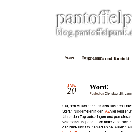
pantoffel
blog.pantoffelpunk.
Start
Impressum und Kontakt
Word!
JAN.
20
Posted on
Dienstag, 20. Jan
Gut, den Artikel kann ich also aus den E
Stefan Niggemeier in der
FAZ
viel besser u
fahrenden Zug aufspringen und gemeinschaft
verarschen
bepöbeln. Ich hätte zusätzlich
der Print- und Onlinemedien bei wirklich w