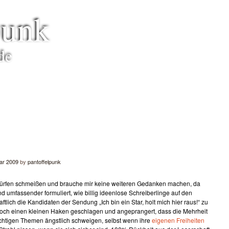
punk
de
uar 2009
by
pantoffelpunk
ntwürfen schmeißen und brauche mir keine weiteren Gedanken machen, da
nd umfassender formuliert, wie billig ideenlose Schreiberlinge auf den
lich die Kandidaten der Sendung „Ich bin ein Star, holt mich hier raus!“ zu
 noch einen kleinen Haken geschlagen und angeprangert, dass die Mehrheit
ichtigen Themen ängstlich schweigen, selbst wenn ihre
eigenen
Freiheiten