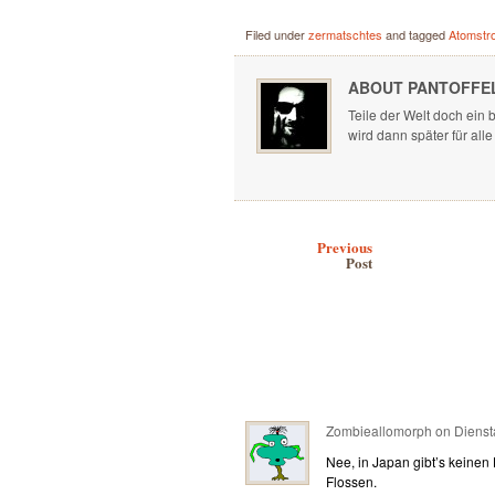
Filed under
zermatschtes
and tagged
Atomstr
ABOUT PANTOFFE
Teile der Welt doch ein b
wird dann später für alle
Post navigation
Previous
Post
Zombieallomorph
on
Dienst
Nee, in Japan gibt’s keinen 
Flossen.