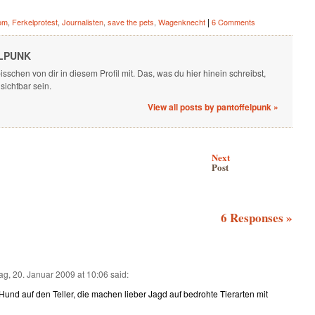
|
om
,
Ferkelprotest
,
Journalisten
,
save the pets
,
Wagenknecht
6 Comments
LPUNK
isschen von dir in diesem Profil mit. Das, was du hier hinein schreibst,
 sichtbar sein.
View all posts by pantoffelpunk
»
Next
Post
6 Responses
»
ag, 20. Januar 2009 at 10:06
said:
Hund auf den Teller, die machen lieber Jagd auf bedrohte Tierarten mit