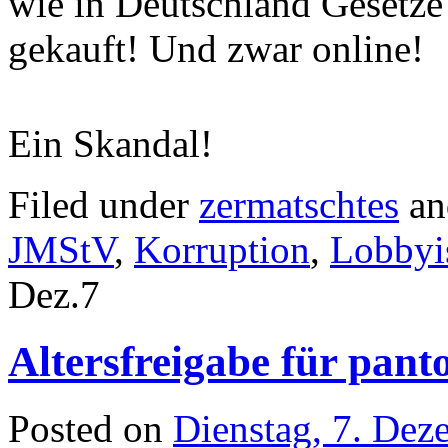
wie in Deutschland Gesetz
gekauft! Und zwar online!
Ein Skandal!
Filed under
zermatschtes
an
JMStV
,
Korruption
,
Lobbyi
Dez.
7
Altersfreigabe für pant
Posted on
Dienstag, 7. De