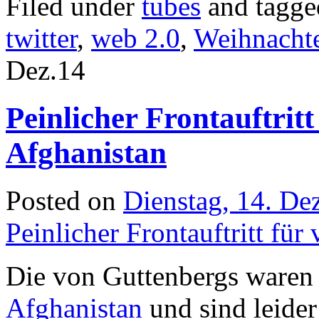
Filed under
tubes
and tagg
twitter
,
web 2.0
,
Weihnacht
Dez.
14
Peinlicher Frontauftrit
Afghanistan
Posted on
Dienstag, 14. D
Peinlicher Frontauftritt fü
Die von Guttenbergs waren
Afghanistan
und sind leide