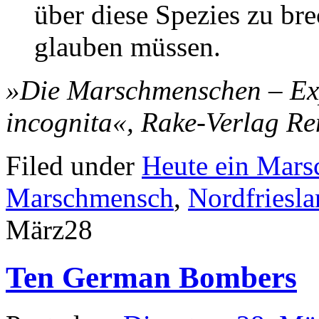
über diese Spezies zu br
glauben müssen.
»Die Marschmenschen – Exp
incognita«, Rake-Verlag Re
Filed under
Heute ein Mar
Marschmensch
,
Nordfriesl
März
28
Ten German Bombers