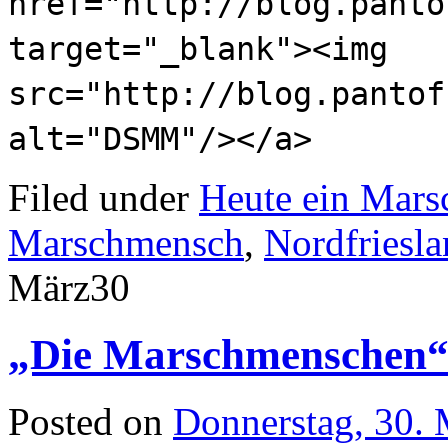
href="http://blog.panto
target="_blank"><img
src="http://blog.pantof
alt="DSMM"/></a>
Filed under
Heute ein Mar
Marschmensch
,
Nordfriesl
März
30
„Die Marschmenschen“
Posted on
Donnerstag, 30.