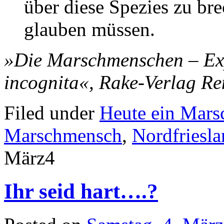
über diese Spezies zu br
glauben müssen.
»Die Marschmenschen – Exp
incognita«, Rake-Verlag Re
Filed under
Heute ein Mar
Marschmensch
,
Nordfriesl
März
4
Ihr seid hart….?