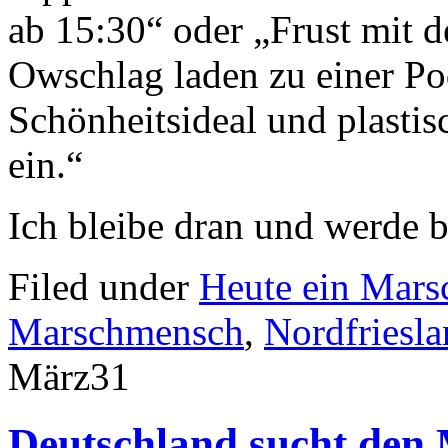
ab 15:30“ oder „Frust mit d
Owschlag laden zu einer P
Schönheitsideal und plastis
ein.“
Ich bleibe dran und werde b
Filed under
Heute ein Mar
Marschmensch
,
Nordfriesl
März
31
Deutschland sucht den