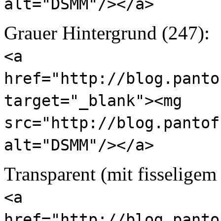
alt="DSMM"/></a>
Grauer Hintergrund (247):
<a
href="http://blog.panto
target="_blank"><mg
src="http://blog.pantof
alt="DSMM"/></a>
Transparent (mit fisseligem
<a
href="http://blog.panto