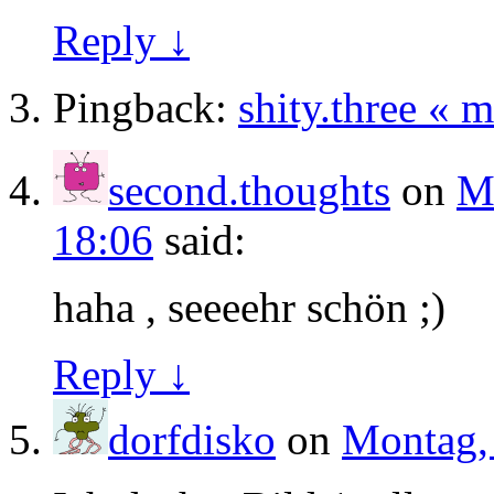
Reply ↓
Pingback:
shity.three « 
second.thoughts
on
M
18:06
said:
haha , seeeehr schön ;)
Reply ↓
dorfdisko
on
Montag, 