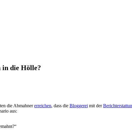
in die Hölle?
llten die Abmahner
erreichen
, dass die
Bloggerei
mit der
Berichterstattu
ario aus:
gemahnt?“