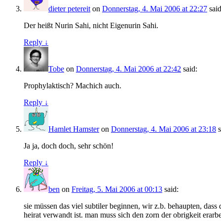
dieter petereit
on
Donnerstag, 4. Mai 2006 at 22:27
said
Der heißt Nurin Sahi, nicht Eigenurin Sahi.
Reply ↓
Tobe
on
Donnerstag, 4. Mai 2006 at 22:42
said:
Prophylaktisch? Machich auch.
Reply ↓
Hamlet Hamster
on
Donnerstag, 4. Mai 2006 at 23:18
s
Ja ja, doch doch, sehr schön!
Reply ↓
ben
on
Freitag, 5. Mai 2006 at 00:13
said:
sie müssen das viel subtiler beginnen, wir z.b. behaupten, da
heirat verwandt ist. man muss sich den zorn der obrigkeit erarbe