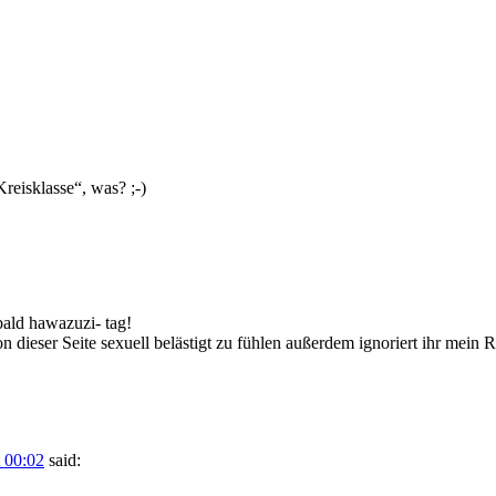
reisklasse“, was? ;-)
 bald hawazuzi- tag!
n dieser Seite sexuell belästigt zu fühlen außerdem ignoriert ihr mein
 00:02
said: