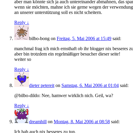
aber man könnte sich ja auch untereinander abmahnen, das spa
wenn sie möchten, mahne ich sie gerne wegen der verwendung des
an unserer unterstützung soll es nicht scheitern.
Reply ↓
bilbo-bong
on
Freitag, 5. Mai 2006 at 15:49
said:
manchmal frag ich mich ernsthaft ob ihr blogger nix besseres zu
aber bin trotzdem ein regelmäßiger besucher dieser seite!
weiter so
Reply ↓
dieter petereit
on
Samstag, 6. Mai 2006 at 01:04
said:
@bilbo-dildo: Nee, hamwer wirklich nich. Geil, wa?
Reply ↓
dreamhill
on
Montag, 8. Mai 2006 at 08:58
said:
Ich hab auch nix besseres zu tun.