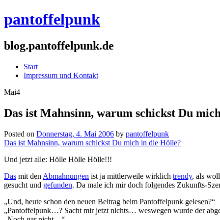
pantoffelpunk
blog.pantoffelpunk.de
Start
Impressum und Kontakt
Mai
4
Das ist Mahnsinn, warum schickst Du mich 
Posted on
Donnerstag, 4. Mai 2006
by
pantoffelpunk
Das ist Mahnsinn, warum schickst Du mich in die Hölle?
Und jetzt alle: Hölle Hölle Hölle!!!
Das
mit den
Abmahnungen
ist ja mittlerweile wirklich
trendy
, als wo
gesucht und
gefunden
. Da male ich mir doch folgendes Zukunfts-Szen
„Und, heute schon den neuen Beitrag beim Pantoffelpunk gelesen?“
„Pantoffelpunk…? Sacht mir jetzt nichts… weswegen wurde der ab
„Noch gar nicht…“