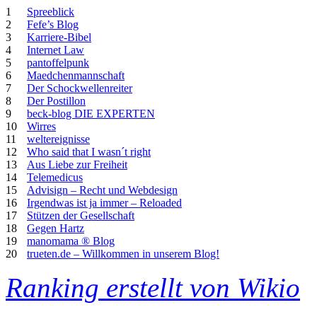
1
Spreeblick
2
Fefe’s Blog
3
Karriere-Bibel
4
Internet Law
5
pantoffelpunk
6
Maedchenmannschaft
7
Der Schockwellenreiter
8
Der Postillon
9
beck-blog DIE EXPERTEN
10
Wirres
11
weltereignisse
12
Who said that I wasn´t right
13
Aus Liebe zur Freiheit
14
Telemedicus
15
Advisign – Recht und Webdesign
16
Irgendwas ist ja immer – Reloaded
17
Stützen der Gesellschaft
18
Gegen Hartz
19
manomama ® Blog
20
trueten.de – Willkommen in unserem Blog!
Ranking erstellt von Wikio