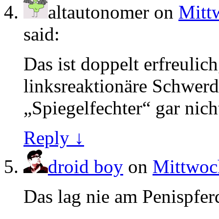
altautonomer
on
Mittw
said:
Das ist doppelt erfreuli
linksreaktionäre Schwerd
„Spiegelfechter“ gar nic
Reply ↓
droid boy
on
Mittwoch
Das lag nie am Penispfer