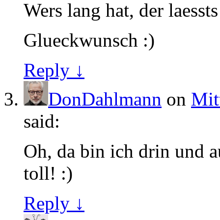
Wers lang hat, der laesst
Glueckwunsch :)
Reply ↓
DonDahlmann
on
Mit
said:
Oh, da bin ich drin und a
toll! :)
Reply ↓