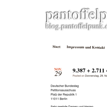
pantoffel
blog.pantoffelpunk.
Start
Impressum und Kontakt
9.387 + 2.711 
NOV.
29
Posted on
Donnerstag, 29. 
Deutscher Bundestag
Petitionsausschuss
Platz der Republik 1
11011 Berlin
Sehr geehrte Damen und Herren,