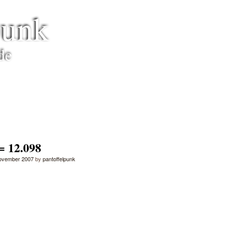
punk
de
= 12.098
November 2007
by
pantoffelpunk