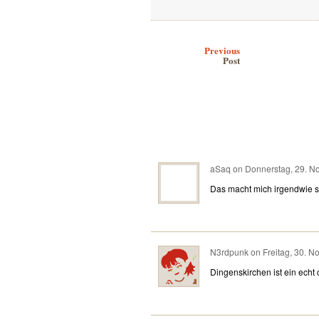
Post navigation
Previous
Post
aSaq
on
Donnerstag, 29. N
Das macht mich irgendwie st
N3rdpunk
on
Freitag, 30. 
Dingenskirchen ist ein echt