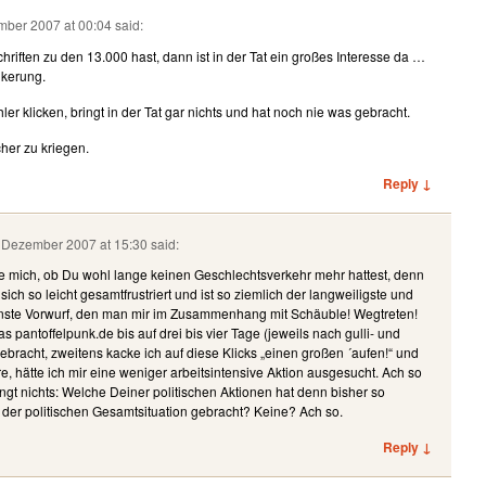
mber 2007 at 00:04
said:
iften zu den 13.000 hast, dann ist in der Tat ein großes Interesse da …
lkerung.
ler klicken, bringt in der Tat gar nichts und hat noch nie was gebracht.
her zu kriegen.
Reply ↓
. Dezember 2007 at 15:30
said:
ge mich, ob Du wohl lange keinen Geschlechtsverkehr mehr hattest, denn
sich so leicht gesamtfrustriert und ist so ziemlich der langweiligste und
nste Vorwurf, den man mir im Zusammenhang mit Schäuble! Wegtreten!
 pantoffelpunk.de bis auf drei bis vier Tage (jeweils nach gulli- und
gebracht, zweitens kacke ich auf diese Klicks „einen großen ´aufen!“ und
e, hätte ich mir eine weniger arbeitsintensive Aktion ausgesucht. Ach so
ngt nichts: Welche Deiner politischen Aktionen hat denn bisher so
der politischen Gesamtsituation gebracht? Keine? Ach so.
Reply ↓