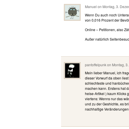
Manuel
on
Montag, 3. Deze
Wenn Du auch noch Unterschr
von 0,016 Prozent der Bevö
Online – Petitionen, also Zäh
Außer natürlich Seitenbesuc
pantoffelpunk
on
Montag, 3
Mein lieber Manuel, ich fra
dieser Vorwurf da oben liest 
schlechteste und hanbüche
machen kann. Erstens hat das
heise-Artikel ) kaum Klicks 
viertens: Wenns nur das wär
und zu der Geshichte, es bri
nachhaltige Veränderungen 