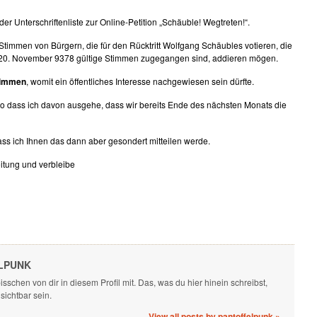
er Unterschriftenliste zur Online-Petition „Schäuble! Wegtreten!“.
Stimmen von Bürgern, die für den Rücktritt Wolfgang Schäubles votieren, die
am 20. November 9378 gültige Stimmen zugegangen sind, addieren mögen.
timmen
, womit ein öffentliches Interesse nachgewiesen sein dürfte.
 so dass ich davon ausgehe, dass wir bereits Ende des nächsten Monats die
ss ich Ihnen das dann aber gesondert mitteilen werde.
itung und verbleibe
LPUNK
isschen von dir in diesem Profil mit. Das, was du hier hinein schreibst,
 sichtbar sein.
View all posts by pantoffelpunk
»