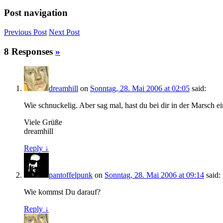
Post navigation
Previous
Post
Next
Post
8 Responses
»
dreamhill
on
Sonntag, 28. Mai 2006 at 02:05
said:
Wie schnuckelig. Aber sag mal, hast du bei dir in der Marsch 
Viele Grüße
dreamhill
Reply ↓
pantoffelpunk
on
Sonntag, 28. Mai 2006 at 09:14
said:
Wie kommst Du darauf?
Reply ↓