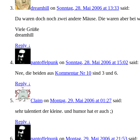
dreamhill
on
Sonntag, 28. Mai 2006 at 13:33
said:
Da waren doch noch zwei andere Mäuse. Die waren aber bei wei
Viele Grüße
dreamhill
Reply ↓
pantoffelpunk
on
Sonntag, 28. Mai 2006 at 15:02
said:
Nee, die beiden aus
Kommentar Nr 10
sind 3 und 6.
Reply ↓
Claim
on
Montag, 29. Mai 2006 at 01:27
said:
sehr talentiert der kleine. und humor hat er auch ;)
Reply ↓
pantoffelpunk
on
Montag, 29. Mai 2006 at 21:53
said: