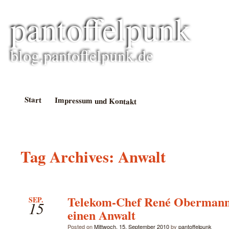
pantoffelpunk
blog.pantoffelpunk.de
Start
Impressum und Kontakt
Tag Archives:
Anwalt
Telekom-Chef René Obermann
SEP.
15
einen Anwalt
Posted on
Mittwoch, 15. September 2010
by
pantoffelpunk