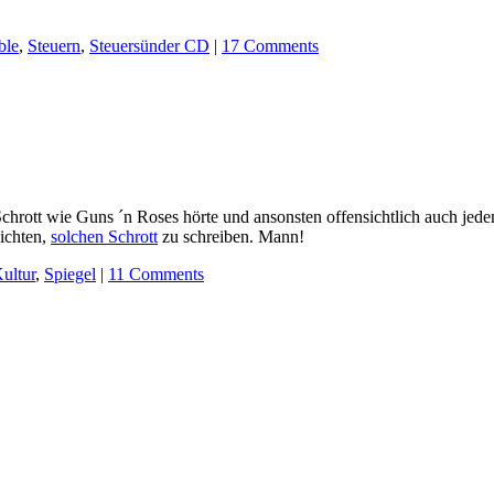
ble
,
Steuern
,
Steuersünder CD
|
17 Comments
r Schrott wie Guns ´n Roses hörte und ansonsten offensichtlich auch je
zichten,
solchen Schrott
zu schreiben. Mann!
ultur
,
Spiegel
|
11 Comments