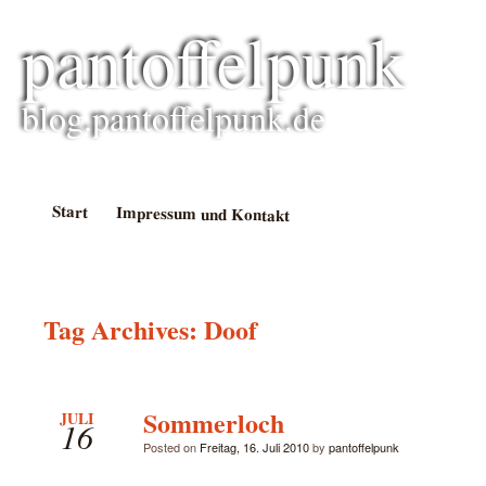
pantoffelpunk
blog.pantoffelpunk.de
Start
Impressum und Kontakt
Tag Archives:
Doof
Sommerloch
JULI
16
Posted on
Freitag, 16. Juli 2010
by
pantoffelpunk