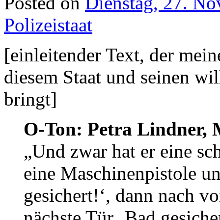
Posted on
Dienstag, 27. N
Polizeistaat
[einleitender Text, der mei
diesem Staat und seinen wi
bringt]
O-Ton: Petra Lindner, 
„Und zwar hat er eine sc
eine Maschinenpistole und
gesichert!‘, dann nach v
nächste Tür ‚Bad gesich