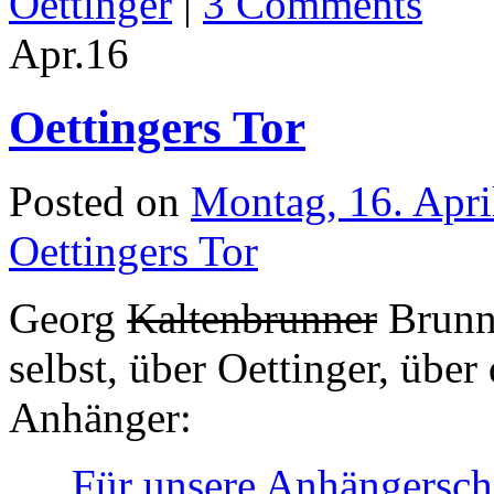
Oettinger
|
3 Comments
Apr.
16
Oettingers Tor
Posted on
Montag, 16. Apri
Oettingers Tor
Georg
Kaltenbrunner
Brunnh
selbst, über Oettinger, übe
Anhänger:
„Für unsere Anhängerscha