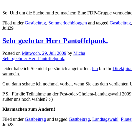
So. Und um die Sache rund zu machen: Eine FDP-Gruppe vermochte i
Filed under
Gastbeitrag
,
Sommerlochbloggen
and tagged
Gastbeitrag
Juli
29
Sehr geehrter Herr Pantoffelpunk,
Posted on
Mittwoch, 29. Juli 2009
by
Micha
Sehr geehrter Herr Pantoffelpunk,
leider habe ich Sie nicht persönlich angetroffen.
Ich
bin Ihr
Direktpira
sammeln.
Gut, dann schaue ich nochmal vorbei, wenn Sie aus dem verdienten U
P.S.: Für die Teilnahme an der
Pest-oder-Cholera-
Landtagswahl 2009 b
außer uns noch wählen? ;-)
Klarmachen zum Ändern!
Filed under
Gastbeitrag
and tagged
Gastbeitrag
,
Landtagswahl
,
Pirate
Juli
28