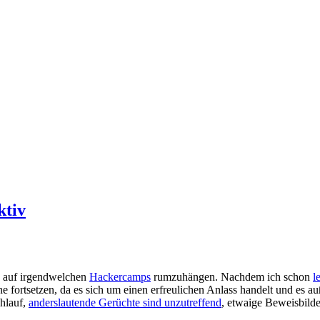
ktiv
n auf irgendwelchen
Hackercamps
rumzuhängen. Nachdem ich schon
l
ne fortsetzen, da es sich um einen erfreulichen Anlass handelt und es
ohlauf,
anderslautende Gerüchte sind unzutreffend
, etwaige Beweisbilde