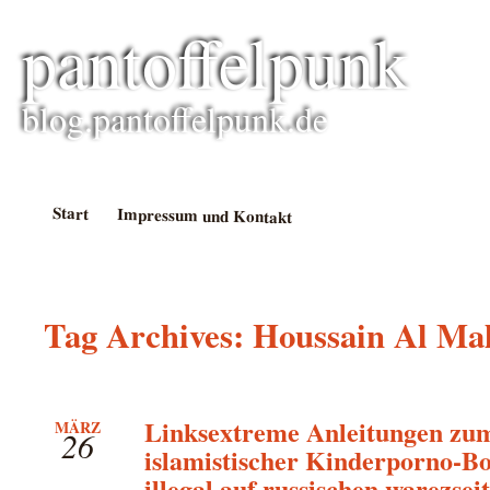
pantoffelpunk
blog.pantoffelpunk.de
Start
Impressum und Kontakt
Tag Archives:
Houssain Al Mal
Linksextreme Anleitungen zu
MÄRZ
26
islamistischer Kinderporno-B
illegal auf russischen warezsei