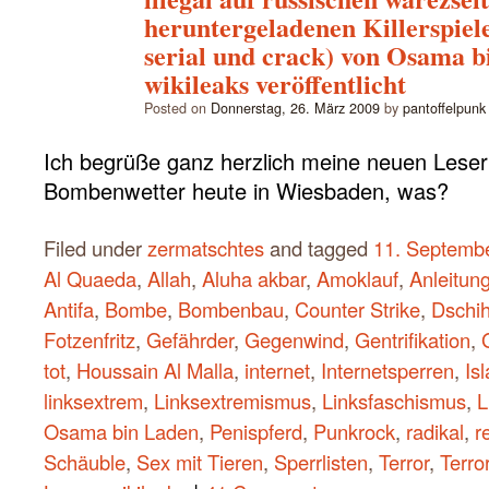
heruntergeladenen Killerspiele
serial und crack) von Osama b
wikileaks veröffentlicht
Posted on
Donnerstag, 26. März 2009
by
pantoffelpunk
Ich begrüße ganz herzlich meine neuen Lese
Bombenwetter heute in Wiesbaden, was?
Filed under
zermatschtes
and tagged
11. Septembe
Al Quaeda
,
Allah
,
Aluha akbar
,
Amoklauf
,
Anleitun
Antifa
,
Bombe
,
Bombenbau
,
Counter Strike
,
Dschi
Fotzenfritz
,
Gefährder
,
Gegenwind
,
Gentrifikation
,
tot
,
Houssain Al Malla
,
internet
,
Internetsperren
,
Is
linksextrem
,
Linksextremismus
,
Linksfaschismus
,
L
Osama bin Laden
,
Penispferd
,
Punkrock
,
radikal
,
r
Schäuble
,
Sex mit Tieren
,
Sperrlisten
,
Terror
,
Terro