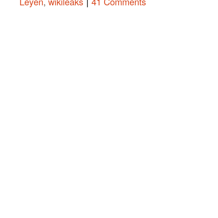
|
Leyen
,
wikileaks
41 Comments