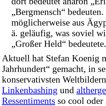
dort bedeutet aharon „Er
„Bergmensch“ bedeuten.
möglicherweise aus Ägypt
ä. geläufig, was soviel 
„Großer Held“ bedeutete
Aktuell hat Stefan Koenig m
Jahrhundert“ gemacht, in se
konservativsten Weltbildern
Linkenbashing
und
altherg
Ressentiments
so cool oder a