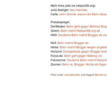
Mehr Infos (alle via netzpolitik.org):
Julia Seeliger:
das Interview
.
Carta:
zehn Gründe, warum die Bahn diesen p
Pressespiegel:
DerWesten:
Bahn geht gegen Berliner Blog
Golem:
Bahn mahnt Netzpolitik.org ab.
HNA:
Deutsche Bahn mahnt Blogger ab und 
N24:
Bahn mahnt Blogger ab.
Heise:
Bahn mahnt Blogger wegen angeblic
Horizont:
Drohgebärde gegen Blogger wird
Focus.de:
Bahn geht gegen Weblog vor.
Futurezone:
Deutsche Bahn mahnt Netzpolit
Zoomer:
Bahn vs. Blogger: Nichts als Ärger.
Filed under
zermatschtes
and tagged
Abmahnun