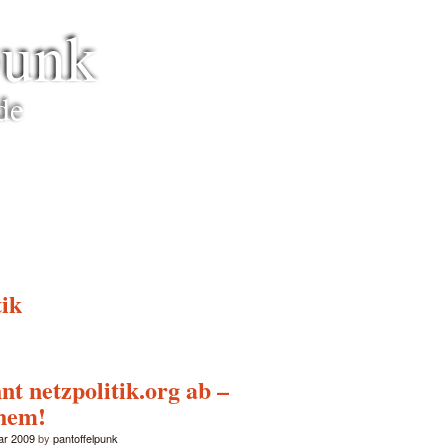
punk
de
tik
t netzpolitik.org ab –
hem!
ar 2009
by
pantoffelpunk