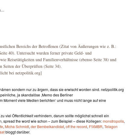
us…
nstlichen Bereichs der Betroffenen (Zitat von Äußerungen wie z. B.:
 Seite 40). Untersucht wurden ferner private Geld- und
ie Reisetätigkeiten und Familienverhältnisse (ebenso Seite 38) und
n Seiten der Überprüften (Seite 34).
tlicht bei netzpolitik.org]
hämen sondern nur zu ärgern, dass sie erwischt worden sind. netzpolitik.org
 peinliche, ja skandalöse ‚Memo des Berliner
m Moment viele Medien berichten‘ und muss nicht lange auf eine
 viel Öffentlichkeit verhindern, darum sollte möglichst schnell ein
, spread the word wie schon – zum Beispiel – diese Kollegen:
monstropolis
,
fe
,
Micha Schmidt
,
der Bembelkandidat
,
off the record
,
F!XMBR
,
Telagon
sat
bloggt darüber.