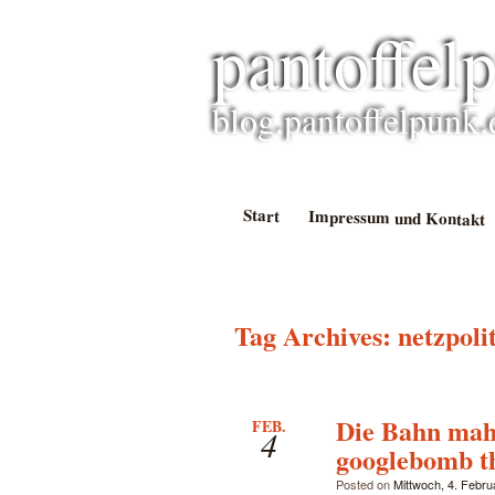
pantoffel
blog.pantoffelpunk.
Start
Impressum und Kontakt
Tag Archives:
netzpoli
Die Bahn mahn
FEB.
4
googlebomb t
Posted on
Mittwoch, 4. Febru