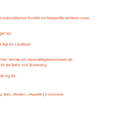
ublizistischen Konflikt mit Netzpolitik verlieren muss
.
ger vor
legt ein Lauffeuer.
hen Verrats von Geschäftsgeheimnissen ab.
 für die Bahn zum Bumerang.
ik.org ab.
|
g
,
Bahn
,
Mehdorn
,
netzpolitik
3 Comments