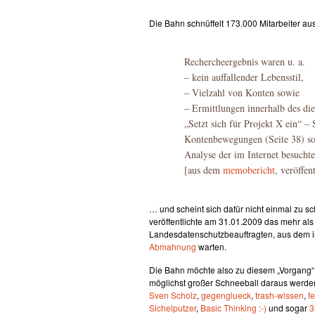
Die Bahn schnüffelt 173.000 Mitarbeiter a
Rechercheergebnis waren u. a.
– kein auffallender Lebensstil,
– Vielzahl von Konten sowie
– Ermittlungen innerhalb des die
„Setzt sich für Projekt X ein“ –
Kontenbewegungen (Seite 38) sow
Analyse der im Internet besuchte
[aus dem
memobericht
, veröffen
… und scheint sich dafür nicht einmal zu sc
veröffentlichte am 31.01.2009 das mehr als
Landesdatenschutzbeauftragten, aus dem i
Abmahnung
warten.
Die Bahn möchte also zu diesem „Vorgang“ zu
möglichst großer Schneeball daraus werden
Sven Scholz
,
gegenglueck
,
trash-wissen
,
fe
Sichelputzer
,
Basic Thinking :-)
und sogar
3