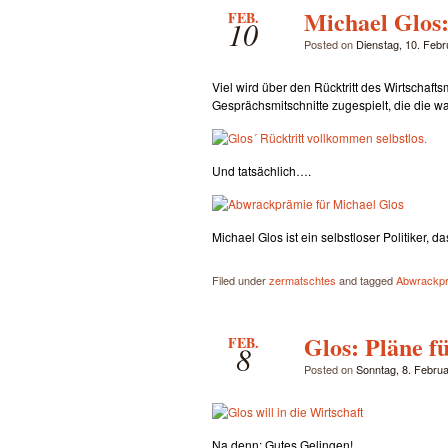
Michael Glos: 
FEB.
10
Posted on
Dienstag, 10. Feb
Viel wird über den Rücktritt des Wirtschaft
Gesprächsmitschnitte zugespielt, die die 
Und tatsächlich….
Michael Glos ist ein selbstloser Politiker, d
Filed under
zermatschtes
and tagged
Abwrackp
Glos: Pläne f
FEB.
8
Posted on
Sonntag, 8. Febru
Na denn: Gutes Gelingen!