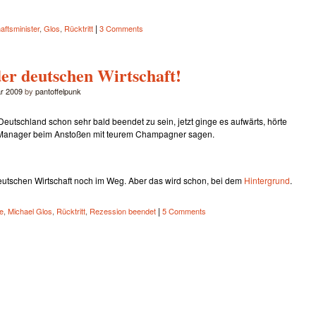
|
aftsminister
,
Glos
,
Rücktritt
3 Comments
er deutschen Wirtschaft!
ar 2009
by
pantoffelpunk
 Deutschland schon sehr bald beendet zu sein, jetzt ginge es aufwärts, hörte
 Manager beim Anstoßen mit teurem Champagner sagen.
deutschen Wirtschaft noch im Weg. Aber das wird schon, bei dem
Hintergrund
.
|
e
,
Michael Glos
,
Rücktritt
,
Rezession beendet
5 Comments