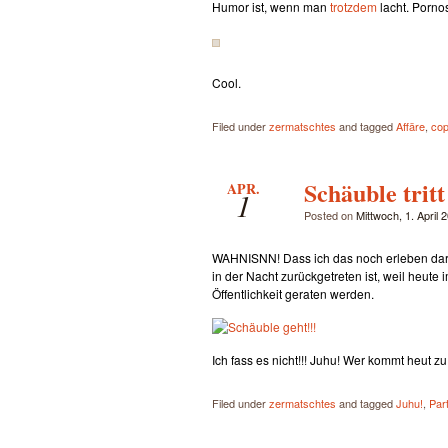
Humor ist, wenn man
trotzdem
lacht. Pornos
Cool.
Filed under
zermatschtes
and tagged
Affäre
,
cop
Schäuble tritt
APR.
1
Posted on
Mittwoch, 1. April 
WAHNISNN! Dass ich das noch erleben darf
in der Nacht zurückgetreten ist, weil heut
Öffentlichkeit geraten werden.
Ich fass es nicht!!! Juhu! Wer kommt heut zu
Filed under
zermatschtes
and tagged
Juhu!
,
Par