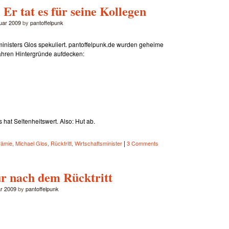
Er tat es für seine Kollegen
ruar 2009
by
pantoffelpunk
sministers Glos spekuliert. pantoffelpunk.de wurden geheime
wahren Hintergründe aufdecken:
as hat Seltenheitswert. Also: Hut ab.
|
rämie
,
Michael Glos
,
Rücktritt
,
Wirtschaftsminister
3 Comments
ür nach dem Rücktritt
ar 2009
by
pantoffelpunk