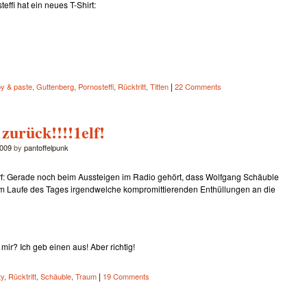
teffi hat ein neues T-Shirt:
|
y & paste
,
Guttenberg
,
Pornosteffi
,
Rücktritt
,
Titten
22 Comments
 zurück!!!!1elf!
2009
by
pantoffelpunk
: Gerade noch beim Aussteigen im Radio gehört, dass Wolfgang Schäuble
e im Laufe des Tages irgendwelche kompromittierenden Enthüllungen an die
 mir? Ich geb einen aus! Aber richtig!
|
ty
,
Rücktritt
,
Schäuble
,
Traum
19 Comments