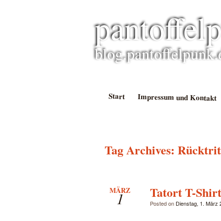
pantoffel
blog.pantoffelpunk.
Start
Impressum und Kontakt
Tag Archives:
Rücktrit
Tatort T-Shir
MÄRZ
1
Posted on
Dienstag, 1. März