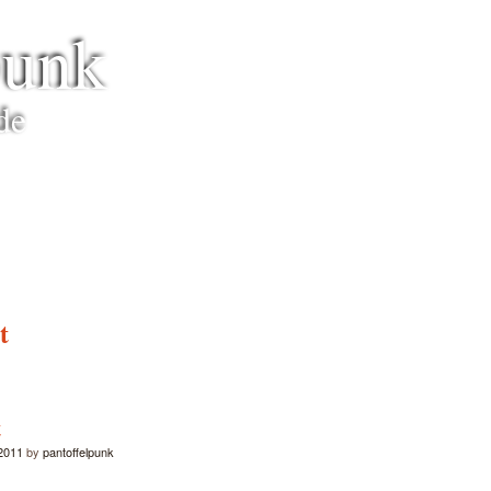
punk
de
t
t
 2011
by
pantoffelpunk