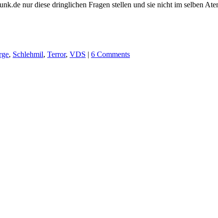
unk.de nur diese dringlichen Fragen stellen und sie nicht im selben A
rge
,
Schlehmil
,
Terror
,
VDS
|
6 Comments