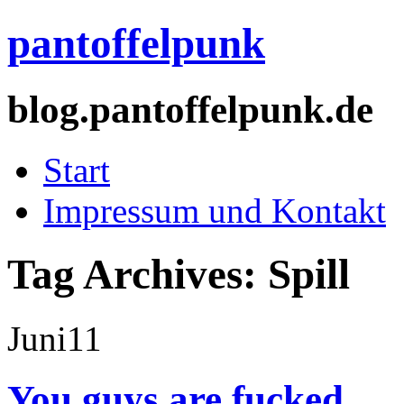
pantoffelpunk
blog.pantoffelpunk.de
Start
Impressum und Kontakt
Tag Archives:
Spill
Juni
11
You guys are fucked.