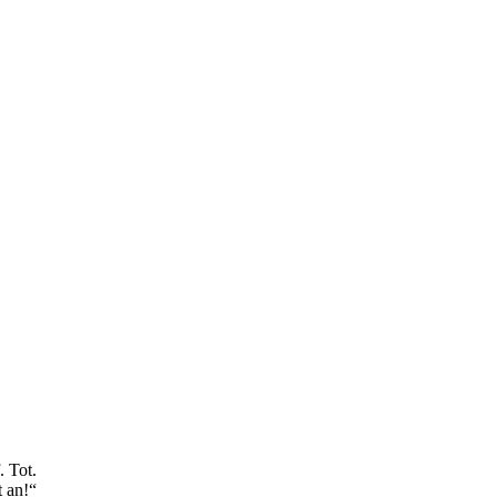
. Tot.
t an!“