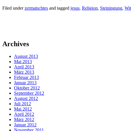
Filed under
zermatschtes
and tagged
jesus
,
Religion
,
Steiningung
,
Wit
Archives
August 2013
Mai 2013
April 2013
März 2013
Februar 2013
Januar 2013
Oktober 2012
September 2012
August 2012
Juli 2012
Mai 2012
April 2012
März 2012
Januar 2012
November 2011