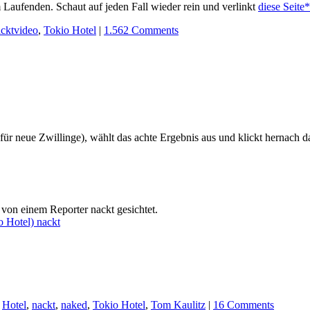
 Laufenden. Schaut auf jeden Fall wieder rein und verlinkt
diese Seite*
cktvideo
,
Tokio Hotel
|
1.562 Comments
für neue Zwillinge), wählt das achte Ergebnis aus und klickt hernach 
 von einem Reporter nackt gesichtet.
o Hotel) nackt
,
Hotel
,
nackt
,
naked
,
Tokio Hotel
,
Tom Kaulitz
|
16 Comments