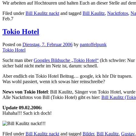
Wir arbeiten auf Hochtouren und halten Euch an dieser Stelle auf dem
Filed under
Bill Kaulitz nackt
and tagged
Bill Kaulitz
,
Nacktfotos
,
Na
Feb.
7
Tokio Hotel
Posted on
Dienstag, 7. Februar 2006
by
pantoffelpunk
Tokio Hotel
Sucht man über
Googles Bildsuche „Tokio Hotel“
(Ich schwöre: Nur 
sicher bald nicht mehr im Netz ist, darum: schnell.
Aber endlich ein Tokio Hotel Beitrag… google, ick hör Dir trapsen.
Was wohl passiert, wenn ich sowas hier reinschreibe?
News von Tokio Hotel
: Bill Kaulitz, Sänger von Tokio Hotel, wurde
Alle Nacktfotos von Bill (Tokio Hotel) gibt es hier:
Bill Kaulitz (Toki
Update 09.02.2006:
Hahaha!!! Sach ich doch!
Filed under
Bill Kaulitz nackt
and tagged
Bilder
,
Bill Kaulitz
,
Gustav