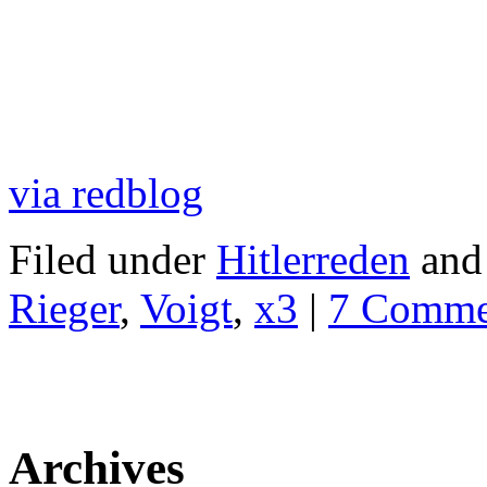
via redblog
Filed under
Hitlerreden
and
Rieger
,
Voigt
,
x3
|
7 Comme
Archives