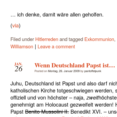
… ich denke, damit wäre allen geholfen.
(
via
)
Filed under
Hitlerreden
and tagged
Exkommunion
,
|
Williamson
Leave a comment
Wenn Deutschland Papst ist…
JAN.
26
Posted on
Montag, 26. Januar 2009
by
pantoffelpunk
Juhu, Deutschland ist Papst und also darf nic
katholischen Kirche totgeschwiegen werden, 
offiziell und von höchster – naja,
zweit
höchster
genehmigt am Holocaust gezweifelt werden! 
Papst
Benito Mussolini II.
Benedikt XVI. – uns