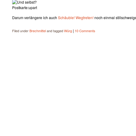
Postkarte:upart
Darum verlängere ich auch
Schäuble! Wegtreten!
noch einmal stillschweig
|
Filed under
Brechmittel
and tagged
Würg
10 Comments