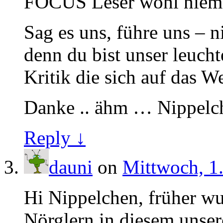
FOCUS Leser wohl niemal
Sag es uns, führe uns – 
denn du bist unser leucht
Kritik die sich auf das W
Danke .. ähm … Nippelc
Reply ↓
dauni
on
Mittwoch, 1.
Hi Nippelchen, früher w
Nörglern in diesem unse