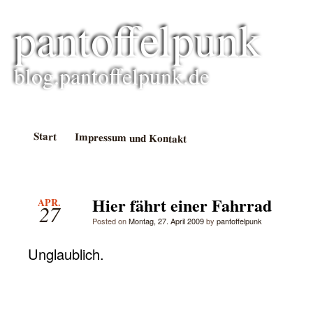
pantoffelpunk
blog.pantoffelpunk.de
Start
Impressum und Kontakt
Hier fährt einer Fahrrad
APR.
27
Posted on
Montag, 27. April 2009
by
pantoffelpunk
Unglaublich.