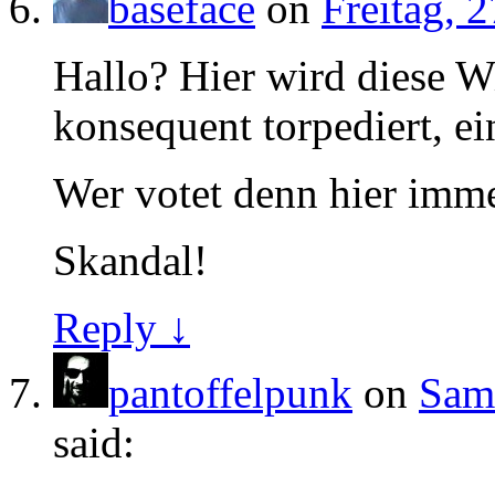
baseface
on
Freitag, 
Hallo? Hier wird diese 
konsequent torpediert, e
Wer votet denn hier imme
Skandal!
Reply ↓
pantoffelpunk
on
Sams
said: