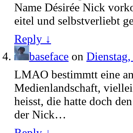
Name Désirée Nick vorko
eitel und selbstverliebt g
Reply ↓
baseface
on
Dienstag,
LMAO bestimmtt eine an
Medienlandschaft, viellei
heisst, die hatte doch de
der Nick…
Reply ↓