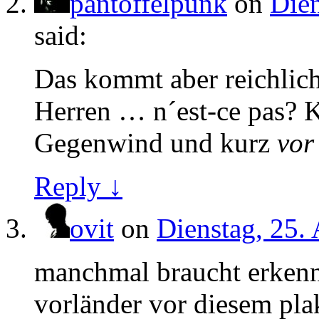
pantoffelpunk
on
Dien
said:
Das kommt aber reichlic
Herren … n´est-ce pas? 
Gegenwind und kurz
vor
Reply ↓
ovit
on
Dienstag, 25.
manchmal braucht erkennt
vorländer vor diesem pla