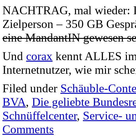
NACHTRAG, mal wieder: D
Zielperson – 350 GB Gespr
eine MandantIN gewesen se
Und
corax
kennt ALLES im I
Internetnutzer, wie mir sche
Filed under
Schäuble-Conte
BVA
,
Die geliebte Bundesr
Schnüffelcenter
,
Service- 
Comments