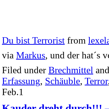
Du bist Terrorist
from
lexel
via
Markus
, und der hat´s 
Filed under
Brechmittel
and
Erfassung
,
Schäuble
,
Terror
Feb.
1
Kauder dreht durch!!! –