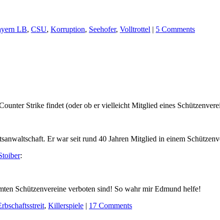
yern LB
,
CSU
,
Korruption
,
Seehofer
,
Volltrottel
|
5 Comments
Counter Strike findet (oder ob er vielleicht Mitglied eines Schützenvere
atsanwaltschaft. Er war seit rund 40 Jahren Mitglied in einem Schützenve
toiber
:
ammten Schützenvereine verboten sind! So wahr mir Edmund helfe!
rbschaftsstreit
,
Killerspiele
|
17 Comments