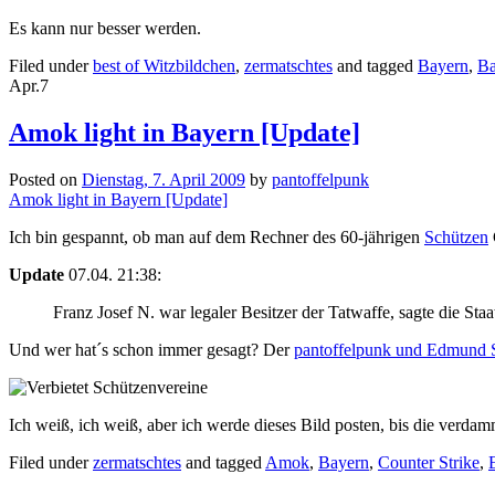
Es kann nur besser werden.
Filed under
best of Witzbildchen
,
zermatschtes
and tagged
Bayern
,
Ba
Apr.
7
Amok light in Bayern [Update]
Posted on
Dienstag, 7. April 2009
by
pantoffelpunk
Amok light in Bayern [Update]
Ich bin gespannt, ob man auf dem Rechner des 60-jährigen
Schützen
Update
07.04. 21:38:
Franz Josef N. war legaler Besitzer der Tatwaffe, sagte die Sta
Und wer hat´s schon immer gesagt? Der
pantoffelpunk und Edmund S
Ich weiß, ich weiß, aber ich werde dieses Bild posten, bis die verd
Filed under
zermatschtes
and tagged
Amok
,
Bayern
,
Counter Strike
,
E