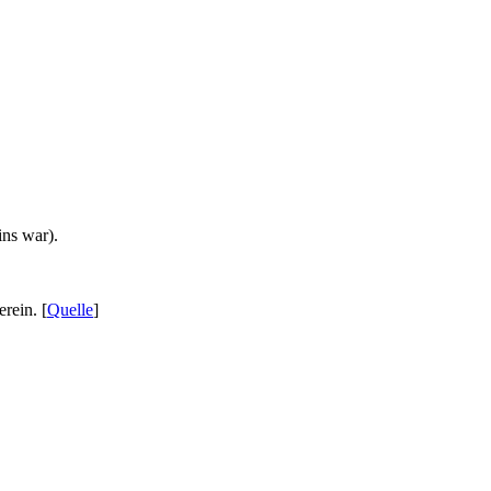
ins war).
rein. [
Quelle
]