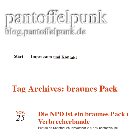
pantoffelpunk
blog.pantoffelpunk.de
Start
Impressum und Kontakt
Tag Archives:
braunes Pack
Die NPD ist ein braunes Pack 
NOV.
25
Verbrecherbande
Posted on
Sonntag, 25. November 2007
by
pantoffelpunk