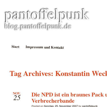
pantoffelpunk
blog.pantoffelpunk.de
Start
Impressum und Kontakt
Tag Archives:
Konstantin Wec
Die NPD ist ein braunes Pack 
NOV.
25
Verbrecherbande
Posted on
Sonntag, 25. November 2007
by
pantoffelpunk