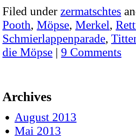
Filed under
zermatschtes
an
Pooth
,
Möpse
,
Merkel
,
Ret
Schmierlappenparade
,
Titte
die Möpse
|
9 Comments
Archives
August 2013
Mai 2013