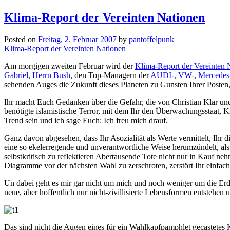
Klima-Report der Vereinten Nationen
Posted on
Freitag, 2. Februar 2007
by
pantoffelpunk
Klima-Report der Vereinten Nationen
Am morgigen zweiten Februar wird der
Klima-Report der Vereinten 
Gabriel
,
Herrn
Bush
, den Top-Managern der
AUDI-, VW-
,
Mercedes
sehenden Auges die Zukunft dieses Planeten zu Gunsten Ihrer Posten
Ihr macht Euch Gedanken über die Gefahr, die von Christian Klar und 
benötigte islamistische Terror, mit dem Ihr den Überwachungsstaat, 
Trend sein und ich sage Euch: Ich freu mich drauf.
Ganz davon abgesehen, dass Ihr Asozialität als Werte vermittelt, Ihr 
eine so ekelerregende und unverantwortliche Weise herumzündelt, al
selbstkritisch zu reflektieren Abertausende Tote nicht nur in Kauf neh
Diagramme vor der nächsten Wahl zu zerschroten, zerstört Ihr einfa
Un dabei geht es mir gar nicht um mich und noch weniger um die Erde
neue, aber hoffentlich nur nicht-zivillisierte Lebensformen entstehen u
Das sind nicht die Augen eines für ein Wahlkapfpamphlet gecastetes 