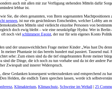
 sondern auch mit allen mir zur Verfügung stehenden Mitteln dafür Sorge 
mindest lebbar ist.
 wie Sie, die oben genannten, von Ihren sogenannten Machtpositionen z
cht nennen
, ist nur ein gesichtsloses Entscheiden, welcher Lobby am 
t demokratischen Mitteln sind vielleicht einzelne Personen von bestimmt
Vergleich doch ewig bleibt – wie eine neunköpfige Hydra: Wer in Berlin 
 oft noch viel
schlimmere Egoist
, der nur für sein eigenes Konto Polit
rden und der unausweichlichen Frage meiner Kinder „Was hast Du denn
 meiner Phantasie ist das bereits hundert mal passiert. Tausend mal. Rat
ichtet sehe: Zum einen sind da die tief eingebrannten Reste meiner bü
a sind die Dinge, die ich noch zu tun vorhabe und da ist der andere Pa
icher Zwiespalt und innerer Widerspruch.
n, diese Gedanken konsequent weiterzudenken und entsprechend zu han
Den Helden, die endlich Taten sprechen lassen, werde ich selbstverstän
nferenz
,
Klimakterium
,
Klimaschutz
,
Schweine im Weltall
|
25 Comme