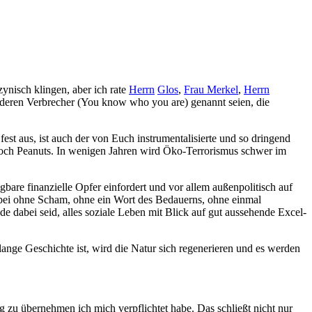
nisch klingen, aber ich rate
Herrn
Glos
,
Frau Merkel
,
Herrn
e anderen Verbrecher (You know who you are) genannt seien, die
st aus, ist auch der von Euch instrumentalisierte und so dringend
r noch Peanuts. In wenigen Jahren wird Öko-Terrorismus schwer im
gbare finanzielle Opfer einfordert und vor allem außenpolitisch auf
abei ohne Scham, ohne ein Wort des Bedauerns, ohne einmal
ade dabei seid, alles soziale Leben mit Blick auf gut aussehende Excel-
ange Geschichte ist, wird die Natur sich regenerieren und es werden
 zu übernehmen ich mich verpflichtet habe. Das schließt nicht nur