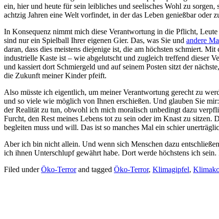
ein, hier und heute für sein leibliches und seelisches Wohl zu sorgen,
achtzig Jahren eine Welt vorfindet, in der das Leben genießbar oder zu
In Konsequenz nimmt mich diese Verantwortung in die Pflicht, Leute
sind nur ein Spielball Ihrer eigenen Gier. Das, was Sie und
andere Ma
daran, dass dies meistens diejenige ist, die am höchsten schmiert. Mi
industrielle Kaste ist – wie abgelutscht und zugleich treffend dieser 
und kassiert dort Schmiergeld und auf seinem Posten sitzt der nächste,
die Zukunft meiner Kinder pfeift.
Also müsste ich eigentlich, um meiner Verantwortung gerecht zu we
und so viele wie möglich von Ihnen erschießen. Und glauben Sie mir: In
der Realität zu tun, obwohl ich mich moralisch unbedingt dazu verpfl
Furcht, den Rest meines Lebens tot zu sein oder im Knast zu sitzen. D
begleiten muss und will. Das ist so manches Mal ein schier unerträgl
Aber ich bin nicht allein. Und wenn sich Menschen dazu entschließe
ich ihnen Unterschlupf gewährt habe. Dort werde höchstens ich sein. 
Filed under
Öko-Terror
and tagged
Öko-Terror
,
Klimagipfel
,
Klimako