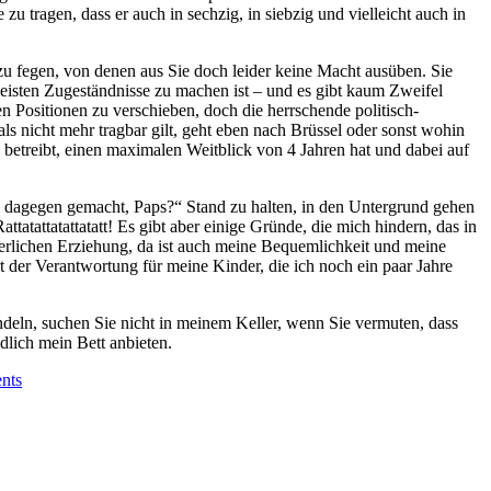
zu tragen, dass er auch in sechzig, in siebzig und vielleicht auch in
u fegen, von denen aus Sie doch leider keine Macht ausüben. Sie
meisten Zugeständnisse zu machen ist – und es gibt kaum Zweifel
en Positionen zu verschieben, doch die herrschende politisch-
als nicht mehr tragbar gilt, geht eben nach Brüssel oder sonst wohin
ik betreibt, einen maximalen Weitblick von 4 Jahren hat und dabei auf
 dagegen gemacht, Paps?“ Stand zu halten, in den Untergrund gehen
tatattatattatatt! Es gibt aber einige Gründe, die mich hindern, das in
rgerlichen Erziehung, da ist auch meine Bequemlichkeit und meine
rt der Verantwortung für meine Kinder, die ich noch ein paar Jahre
deln, suchen Sie nicht in meinem Keller, wenn Sie vermuten, dass
dlich mein Bett anbieten.
nts