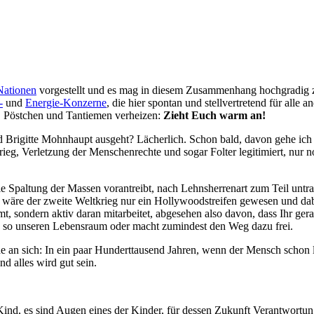
Nationen
vorgestellt und es mag in diesem Zusammenhang hochgradig zy
-
und
Energie-Konzerne
, die hier spontan und stellvertretend für all
, Pöstchen und Tantiemen verheizen:
Zieht Euch warm an!
Brigitte Mohnhaupt ausgeht? Lächerlich. Schon bald, davon gehe ich fe
Krieg, Verletzung der Menschenrechte und sogar Folter legitimiert, nu
die Spaltung der Massen vorantreibt, nach Lehnsherrenart zum Teil untra
s wäre der zweite Weltkrieg nur ein Hollywoodstreifen gewesen und d
mt, sondern aktiv daran mitarbeitet, abgesehen also davon, dass Ihr ger
ch so unseren Lebensraum oder macht zumindest den Weg dazu frei.
 an sich: In ein paar Hunderttausend Jahren, wenn der Mensch schon l
nd alles wird gut sein.
Kind, es sind Augen eines der Kinder, für dessen Zukunft Verantwortung