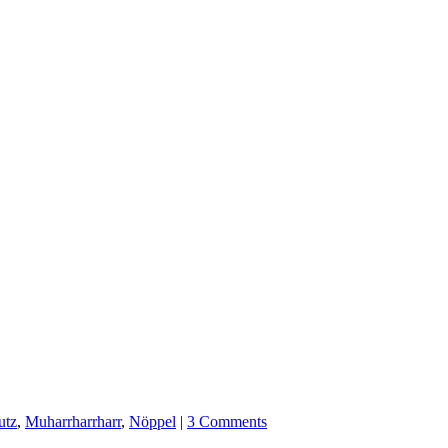
utz
,
Muharrharrharr
,
Nöppel
|
3 Comments