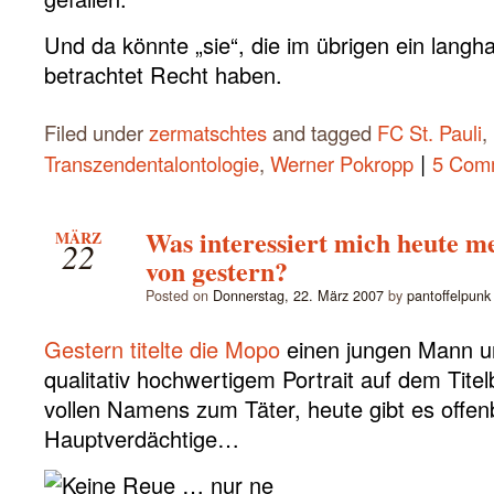
Und da könnte „sie“, die im übrigen ein langha
betrachtet Recht haben.
Filed under
zermatschtes
and tagged
FC St. Pauli
,
|
Transzendentalontologie
,
Werner Pokropp
5 Com
Was interessiert mich heute 
MÄRZ
22
von gestern?
Posted on
Donnerstag, 22. März 2007
by
pantoffelpunk
Gestern titelte die Mopo
einen jungen Mann un
qualitativ hochwertigem Portrait auf dem Tite
vollen Namens zum Täter, heute gibt es offe
Hauptverdächtige…