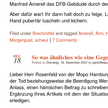
Manfred Amerell das DFB-Gebäude durch den
Aber dafür wart Ihr dann halt doch zu feige. L
Hand pubertär tuscheln und kichern.
Filed under
Brechmittel
and tagged
Amerell
,
Arm
,
H
|
Morgenpost
,
schwul
7 Comments
So was ähnliches wie eine Geg
DEZ.
18
Posted on
Dienstag, 18. Dezember 2007
by
pantoffelp
Lieber Herr Rosenfeld von der Mopo Hambur
der Tod beziehungsweise die Beerdigung Wern
Anlass, einen hämischen Beitrag zu schreiben 
Ergänzung Ihres Artikels mit dem der Situat
erledigen.