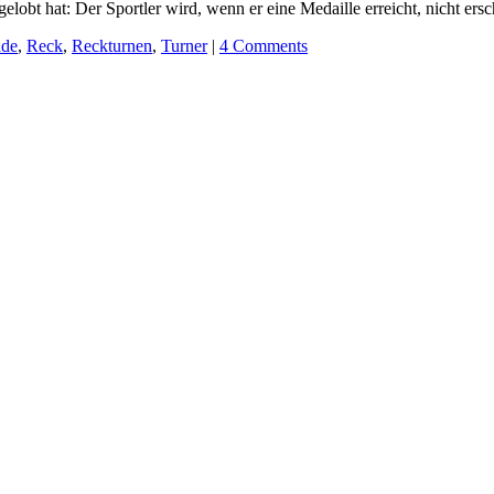
elobt hat: Der Sportler wird, wenn er eine Medaille erreicht, nicht er
ade
,
Reck
,
Reckturnen
,
Turner
|
4 Comments