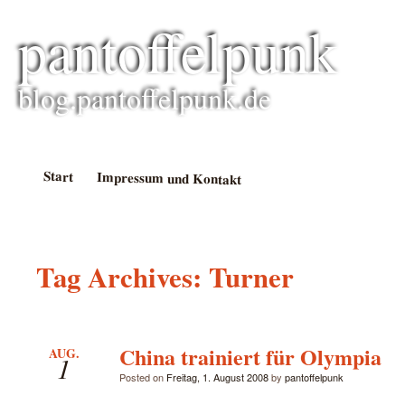
pantoffelpunk
blog.pantoffelpunk.de
Start
Impressum und Kontakt
Tag Archives:
Turner
China trainiert für Olympia
AUG.
1
Posted on
Freitag, 1. August 2008
by
pantoffelpunk