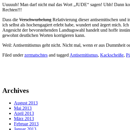
Uuuuuh! Man darf nicht mal das Wort „JUDE“ sagen! Uhh! Dann komm
Rechten!!!
Dass die
Verschwurbelung
Relativierung dieser antisemitischen und
ich selbst als hochengagiert erlebt habe, wundert und ärgert mich. Ic
Angesicht der bevorstehenden Landtagswahl handelt und hoffe inständ
gewohnt deutlichen Worten korrigieren kann.
Weil: Antisemitismus geht nicht. Nicht mal, wenn er aus Dummheit od
Filed under
zermatschtes
and tagged
Antisemitismus
,
Kackscheiße
,
Pi
Archives
August 2013
Mai 2013
April 2013
März 2013
Februar 2013
Januar 2013