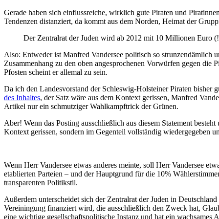
Gerade haben sich einflussreiche, wirklich gute Piraten und Piratinn
Tendenzen distanziert, da kommt aus dem Norden, Heimat der Grupp
Der Zentralrat der Juden wird ab 2012 mit 10 Millionen Euro (!)
Also: Entweder ist Manfred Vandersee politisch so strunzendämlich und
Zusammenhang zu den oben angesprochenen Vorwürfen gegen die Piratenp
Pfosten scheint er allemal zu sein.
Da ich den Landesvorstand der Schleswig-Holsteiner Piraten bisher
des Inhaltes
, der Satz wäre aus dem Kontext gerissen, Manfred Vanders
Artikel nur ein schmutziger Wahlkampftrick der Grünen.
Aber! Wenn das Posting ausschließlich aus diesem Statement besteht 
Kontext gerissen, sondern im Gegenteil vollständig wiedergegeben un
Wenn Herr Vandersee etwas anderes meinte, soll Herr Vandersee etwas 
etablierten Parteien – und der Hauptgrund für die 10% Wählerstimmen 
transparenten Politikstil.
Außerdem unterscheidet sich der Zentralrat der Juden in Deutschland 
Vereiningung finanziert wird, die ausschließlich den Zweck hat, Gla
eine wichtige gesellschaftspolitische Instanz und hat ein wachsames 