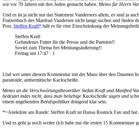
wir vor 70 Jahren mit den Juden gemacht haben.
Memo für Herrn Van
Und es ist ja nicht nur das Statement Vandersees allein, es sind ja 
Fratzenbuch des Manfrad Vandersee nicht lange suchen und finden d
Post.
Steffen Kraft*
hält es für eine Einschränkung der Meinungsfreihe
Steffen Kraft
Gefundenes Futter für die Presse und die Parteien!!
Soviel zum Thema frei Meinungsäußerung!!
Freitag um 17:47 · 1
Und wer unter diesem Kommentar mit der Maus über den Daumen hoch 
paranoide, antisemitische Kackscheiße.
Memo an die Verschwörungstheoretiker Stefan Kraft und Manfred Vande
bedeutet indes nicht, dass man beliebige Kackscheiße sagen und schre
einem angehenden Berufspolitiker dringend klar sein.
*=Anekdote am Rande: Steffen Kraft ist Hansa Rostock Fan und hat au
Und es geht ja noch weiter (ich habe nur die ersten 15 Kommentare g