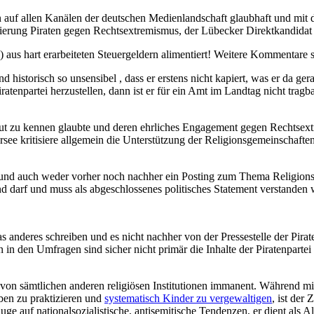
en auf allen Kanälen der deutschen Medienlandschaft glaubhaft und mit 
ierung Piraten gegen Rechtsextremismus, der Lübecker Direktkandida
 aus hart erarbeiteten Steuergeldern alimentiert! Weitere Kommentare sp
 historisch so unsensibel , dass er erstens nicht kapiert, was er da ge
artei herzustellen, dann ist er für ein Amt im Landtag nicht tragbar. 
 gut zu kennen glaubte und deren ehrliches Engagement gegen Rechtse
ee kritisiere allgemein die Unterstützung der Religionsgemeinschaften
und auch weder vorher noch nachher ein Posting zum Thema Religionsge
d darf und muss als abgeschlossenes politisches Statement verstanden
anderes schreiben und es nicht nachher von der Pressestelle der Pirat
in den Umfragen sind sicher nicht primär die Inhalte der Piratenparte
von sämtlichen anderen religiösen Institutionen immanent. Während mit 
uben zu praktizieren und
systematisch Kinder zu vergewaltigen
, ist der
Auge auf nationalsozialistische, antisemitische Tendenzen, er dient a