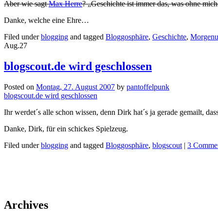
Aber wie sagt
Max Herre
? „Geschichte ist immer das, was ohne mich p
Danke, welche eine Ehre…
Filed under
blogging
and tagged
Bloggosphäre
,
Geschichte
,
Morgenu
Aug.
27
blogscout.de wird geschlossen
Posted on
Montag, 27. August 2007
by
pantoffelpunk
blogscout.de wird geschlossen
Ihr werdet´s alle schon wissen, denn Dirk hat´s ja gerade gemailt, das
Danke, Dirk, für ein schickes Spielzeug.
Filed under
blogging
and tagged
Bloggosphäre
,
blogscout
|
3 Comme
Archives