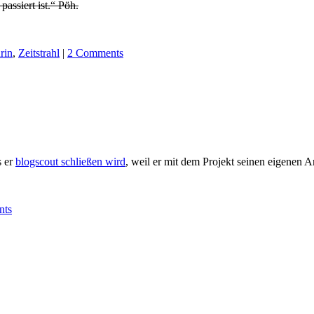
assiert ist.“ Pöh.
rin
,
Zeitstrahl
|
2 Comments
s er
blogscout schließen wird
, weil er mit dem Projekt seinen eigenen A
nts