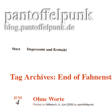
pantoffelpunk
blog.pantoffelpunk.de
Start
Impressum und Kontakt
Tag Archives:
End of Fahnens
Ohne Worte
JUNI
4
Posted on
Mittwoch, 4. Juni 2008
by
pantoffelpunk