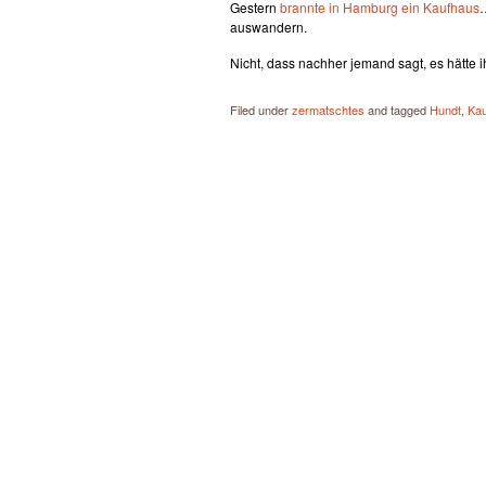
Gestern
brannte in Hamburg ein Kaufhaus
…
auswandern.
Nicht, dass nachher jemand sagt, es hätte 
Filed under
zermatschtes
and tagged
Hundt
,
Ka