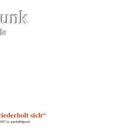
punk
de
iederholt sich“
2007
by
pantoffelpunk