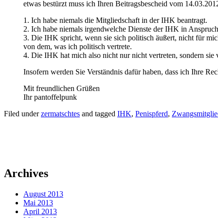
etwas bestürzt muss ich Ihren Beitragsbescheid vom 14.03.20
1. Ich habe niemals die Mitgliedschaft in der IHK beantragt.
2. Ich habe niemals irgendwelche Dienste der IHK in Anspru
3. Die IHK spricht, wenn sie sich politisch äußert, nicht für
von dem, was ich politisch vertrete.
4. Die IHK hat mich also nicht nur nicht vertreten, sondern sie 
Insofern werden Sie Verständnis dafür haben, dass ich Ihre Rec
Mit freundlichen Grüßen
Ihr pantoffelpunk
Filed under
zermatschtes
and tagged
IHK
,
Penispferd
,
Zwangsmitglie
Archives
August 2013
Mai 2013
April 2013