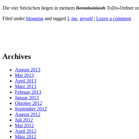
Die vier Stöckchen liegen in meinem
Brennholzkorb
ToDo-Ordner und
Filed under
blogging
and tagged
I
,
me
,
myself
|
Leave a comment
Archives
August 2013
Mai 2013
April 2013
März 2013
Februar 2013
Januar 2013
Oktober 2012
September 2012
August 2012
Juli 2012
Mai 2012
April 2012
März 2012